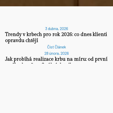
3 dubna, 2026
Trendy v krbech pro rok 2026: co dnes klienti
opravdu chtějí
Číst Článek
28 února, 2026
Jak probíhá realizace krbu na míru: od první
myšlenky až po finální detail
Číst Článek
20 ledna, 2026
Krb na míru jako součást moderního
interiéru: když design a technologie pracují
spolu.
Číst Článek
10 prosince, 2025