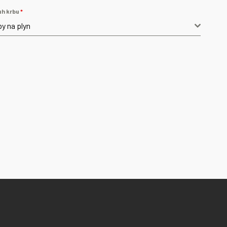
uh krbu
*
by na plyn