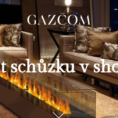
t schůzku v s