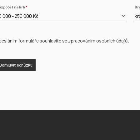
ozpočet na krb
*
Dr
0 000 - 250 000 Kč
kr
desláním formuláře souhlasíte se zpracováním osobních údajů.
Domluvit schůzku