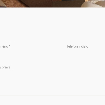
méno
*
Telefonní číslo
Zpráva