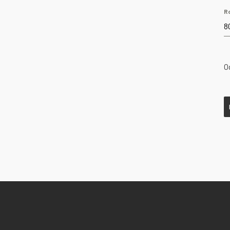
R
8
O